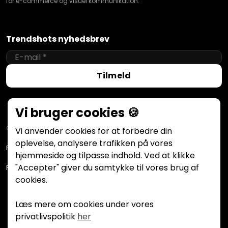
for e-commerce og visuel kommunikation.
Trendshots nyhedsbrev
Tilmeld
Vi bruger cookies 🍪
© 2026 Trendshots
Vi anvender cookies for at forbedre din
oplevelse, analysere trafikken på vores
Forretningsbetingelser
hjemmeside og tilpasse indhold. Ved at klikke
"Accepter" giver du samtykke til vores brug af
Privatlivspolitik
cookies.
Læs mere om cookies under vores
privatlivspolitik
her