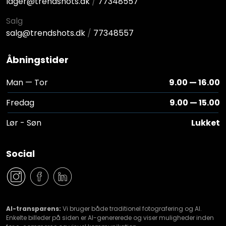
lager@trendshots.dk
/
77348557
Salg
salg@trendshots.dk
/
77348557
Åbningstider
Man — Tor
9.00 — 16.00
Fredag
9.00 — 15.00
Lør - Søn
Lukket
Social
#
#
#
AI-transparens:
Vi bruger både traditionel fotografering og AI.
Enkelte billeder på siden er AI-genererede og viser muligheder inden