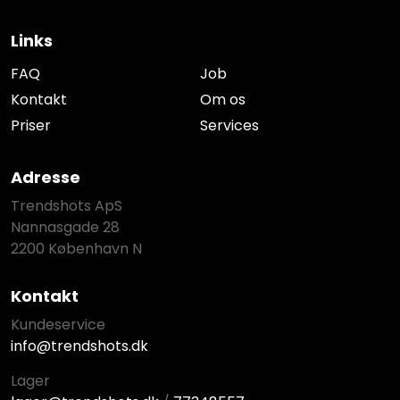
Links
FAQ
Job
Kontakt
Om os
Priser
Services
Adresse
Trendshots ApS
Nannasgade 28
2200 København N
Kontakt
Kundeservice
info@trendshots.dk
Lager